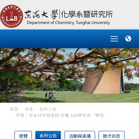
首頁
消息
系所公告
恭賀！本系林宗吾老師 榮獲 105學年度「學術....
系所公告
總覽
活動與演講
徵才訊息