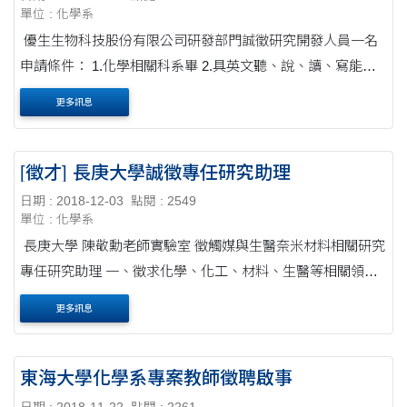
單位 : 化學系
優生生物科技股份有限公司研發部門誠徵研究開發人員一名
申請條件： 1.化學相關科系畢 2.具英文聽、說、讀、寫能力
優生生技公司簡介如附檔，公司網頁連結：
更多訊息
http://www.yushenbio.com/about.htm
[徵才] 長庚大學誠徵專任研究助理
日期 : 2018-12-03
點閱 : 2549
單位 : 化學系
長庚大學 陳敬勳老師實驗室 徵觸媒與生醫奈米材料相關研究
專任研究助理 一、徵求化學、化工、材料、生醫等相關領域
學士或碩士壹名 二、檢附資料：1.個人履歷表（含聯絡資
更多訊息
料）2.畢業證書影本3.個人專長(有....
東海大學化學系專案教師徵聘啟事