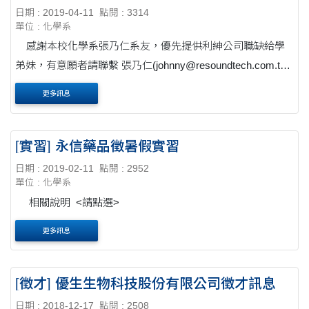
日期 : 2019-04-11
點閱 : 3314
單位 : 化學系
感謝本校化學系張乃仁系友，優先提供利紳公司職缺給學
弟妹，有意願者請聯繫 張乃仁(johnny@resoundtech.com.tw)
系友。 【職缺細節】 職位：研發工程師 學歷：化學相關科系
更多訊息
碩士畢業 經歷：無限制 薪資：35~43K....
[實習] 永信藥品徵暑假實習
日期 : 2019-02-11
點閱 : 2952
單位 : 化學系
相關說明 <請點選>
更多訊息
[徵才] 優生生物科技股份有限公司徵才訊息
日期 : 2018-12-17
點閱 : 2508