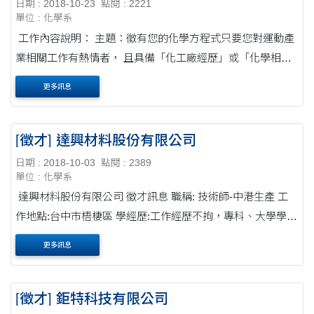
日期 : 2018-10-23
點閱 : 2221
單位 : 化學系
工作內容說明： 主題：徵有您的化學方程式只要您對運動產
業相關工作有熱情者， 且具備「化工廠經歷」或「化學相關
學歷背景」， 誠摯邀請您加入★化工人才培訓班★ ▶【科系
更多訊息
要求】化學工程、材料工程相關 ....
[徵才] 達興材料股份有限公司
日期 : 2018-10-03
點閱 : 2389
單位 : 化學系
達興材料股份有限公司 徵才訊息 職稱: 技術師-中港生產 工
作地點:台中市梧棲區 學經歷:工作經歷不拘，專科、大學學歷
人數: 3人 職務說明如下: 1. 製造現場反應釜生產操作,試製 2.
更多訊息
製程中品質檢驗 3. 生產相關....
[徵才] 鉅特科技有限公司