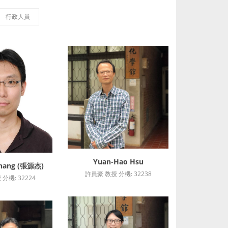
行政人員
Yuan-Hao Hsu
詳細資訊
Chang (張源杰)
細資訊
許員豪 教授 分機: 32238
分機: 32224