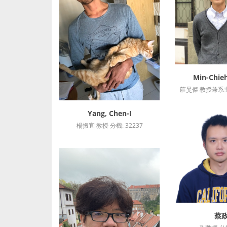
Min-Chie
詳細
莊旻傑 教授兼系主任
Yang, Chen-I
詳細資訊
楊振宜 教授 分機: 32237
蔡
詳細