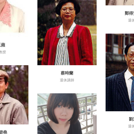
鄭得
詳
退
玉蘋
資訊
教授
蔡時蘭
詳細資訊
退休講師
劉
詳
退
碧堯
資訊