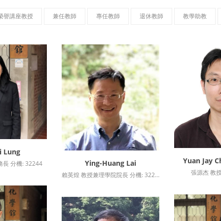
榮譽講座教授
兼任教師
專任教師
退休教師
教學助教
i Lung
資訊
Yuan Jay 
詳
Ying-Huang Lai
 分機: 32244
詳細資訊
張源杰 教授 
賴英煌 教授兼理學院院長 分機: 32222