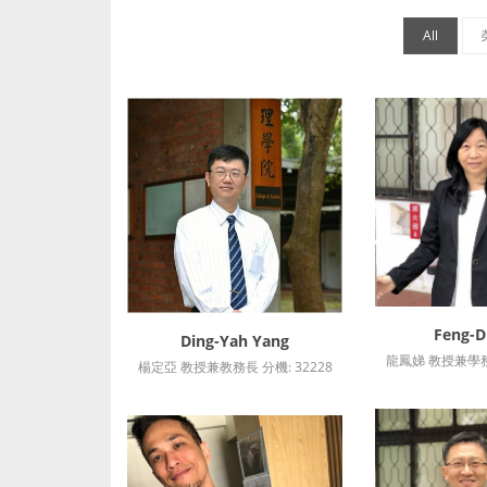
All
Feng-D
詳細
Ding-Yah Yang
詳細資訊
龍鳳娣 教授兼學務長
楊定亞 教授兼教務長 分機: 32228