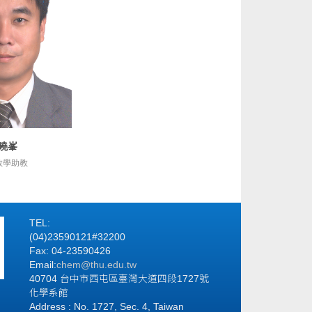
曉峯
細資訊
教學助教
TEL:
(04)23590121#32200
Fax: 04-23590426
Email:
chem@thu.edu.tw
40704 台中市西屯區臺灣大道四段1727號
化學系館
Address : No. 1727, Sec. 4, Taiwan