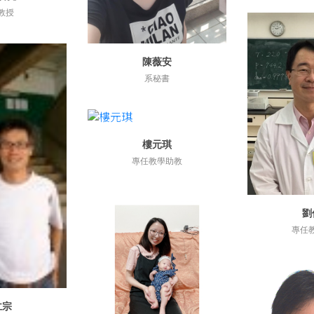
教授
陳薇安
詳細資訊
系秘書
樓元琪
詳細資訊
專任教學助教
劉
詳
專任
仁宗
資訊