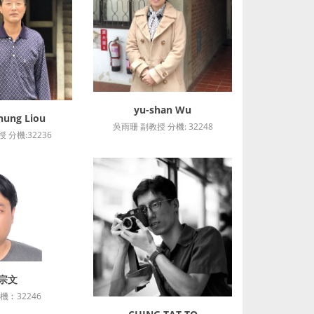
yu-shan Wu
詳細資訊
hung Liou
細資訊
吳雨珊 副教授 分機: 32248
 分機:32236
宗文
細資訊
機︰32246