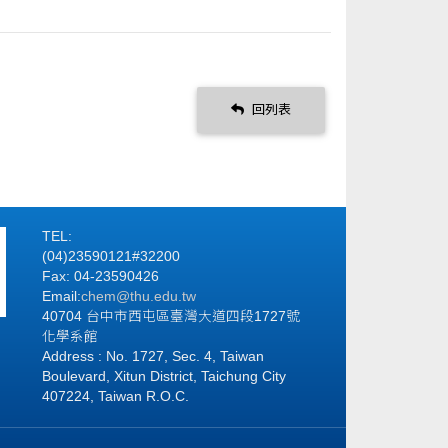
回列表
TEL:
(04)23590121#32200
Fax: 04-23590426
Email:
chem@thu.edu.tw
40704 台中市西屯區臺灣大道四段1727號
化學系館
Address : No. 1727, Sec. 4, Taiwan
Boulevard, Xitun District, Taichung City
407224, Taiwan R.O.C.