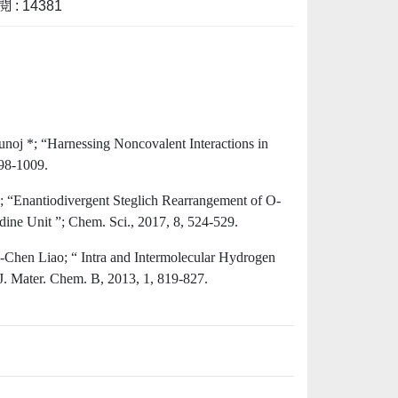
 : 14381
noj *; “Harnessing Noncovalent Interactions in
998-1009.
 “Enantiodivergent Steglich Rearrangement of O-
ine Unit ”; Chem. Sci., 2017, 8, 524-529.
hen Liao; “ Intra and Intermolecular Hydrogen
J. Mater. Chem. B
,
2013
,
1
, 819-827.