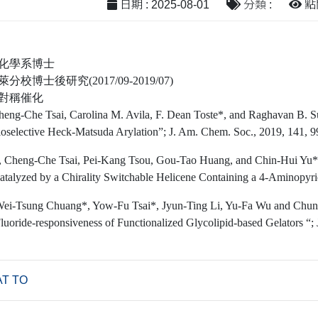
日期 : 2025-08-01
分類 :
點閱
學化學系博士
校博士後研究(2017/09-2019/07)
不對稱催化
eng-Che Tsai, Carolina M. Avila, F. Dean Toste*, and Raghavan B. Su
ioselective Heck-Matsuda Arylation”; J. Am. Chem. Soc., 2019, 141, 
, Cheng-Che Tsai, Pei-Kang Tsou, Gou-Tao Huang, and Chin-Hui Yu*;
atalyzed by a Chirality Switchable Helicene Containing a 4-Aminopyrid
ei-Tsung Chuang*, Yow-Fu Tsai*, Jyun-Ting Li, Yu-Fa Wu and Chun-C
uoride-responsiveness of Functionalized Glycolipid-based Gelators “;
AT TO